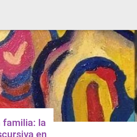
familia: la
scursiva en