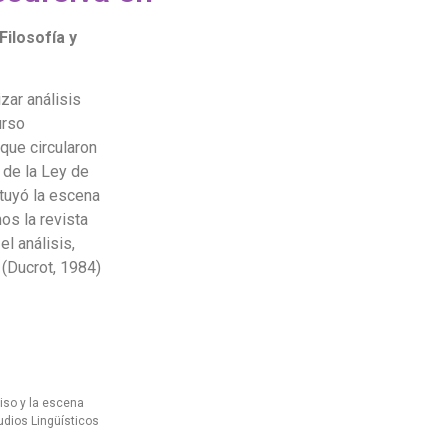
ilosofía y
zar análisis
urso
 que circularon
 de la Ley de
ituyó la escena
os la revista
el análisis,
 (Ducrot, 1984)
miso y la escena
udios Lingüísticos