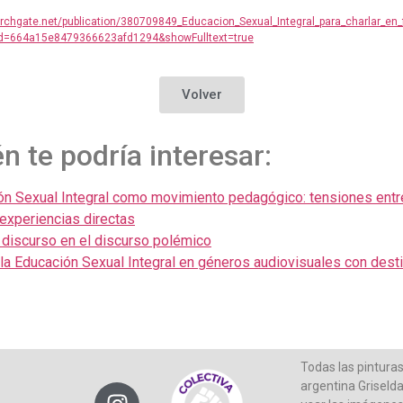
archgate.net/publication/380709849_Educacion_Sexual_Integral_para_charlar_en
Id=664a15e8479366623afd1294&showFulltext=true
Volver
 te podría interesar:
ón Sexual Integral como movimiento pedagógico: tensiones entr
 experiencias directas
 discurso en el discurso polémico
la Educación Sexual Integral en géneros audiovisuales con destin
Todas las pinturas
argentina Griseld