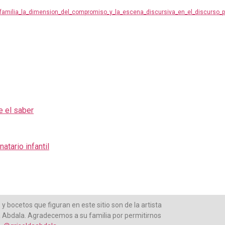
_familia_la_dimension_del_compromiso_y_la_escena_discursiva_en_el_discurso_
e el saber
atario infantil
 y bocetos que figuran en este sitio son de la artista
a Abdala. Agradecemos a su familia por permitirnos