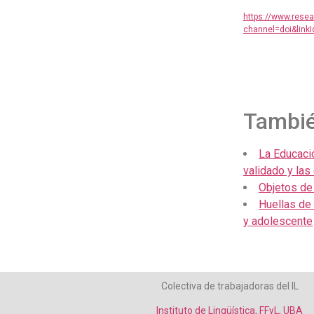
https://www.rese
channel=doi&link
También
La Educaci
validado y las
Objetos de
Huellas de 
y adolescente
Colectiva de trabajadoras del IL
Instituto de Lingüística, FFyL, UBA