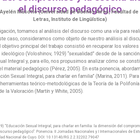
el discurso pedagógico
 Ayelén Musotto (Universidad de Buenos Aires, Facultad de F
Letras, Instituto de Lingüística)
igación, tomamos al análisis del discurso como una vía para reali
ste caso, consideramos como objeto de nuestro análisis al disc
 objetivo principal del trabajo consistió en recuperar los valores
 ideológico (Voloshinov, 1929) “sexualidad” desde de la sanción
al Integral y, para ello, nos propusimos analizar cómo se const
el material pedagógico (Pérez, 2005). En esta ponencia, abordam
ción Sexual Integral, para charlar en familia” (Marina, 2011). Para 
 herramientas teórico-metodológicas de la Teoría de la Polifonía
de la Valoración (Martín y White, 2005).
19) “Educación Sexual Integral, para charlar en familia: la dimensión del compro
iscurso pedagógico”. Ponencia. II Jornadas Nacionales y I Internacionales de Est
idad Nacional de Cuyo. DOI: 10.13140/RG.2.2.32202.79047