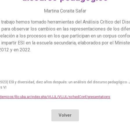
Martina Coraita Safar
 trabajo hemos tomado herramientas del Análisis Crítico del Di
 para observar los cambios en las representaciones de los dife
relación a los procesos en los que participan en un corpus con
impartir ESI en la escuela secundaria, elaborados por el Ministe
2012 y en 2022.
(2023) ESI y diversidad, diez años después: un análisis del discurso pedagógico.
s VI
demicos.filo.uba.ar/index.php/VIJJL/VIJJL/schedConf/presentations
Volver